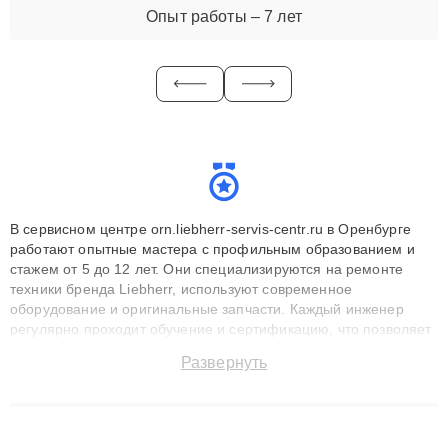
Опыт работы – 7 лет
В сервисном центре orn.liebherr-servis-centr.ru в Оренбурге
работают опытные мастера с профильным образованием и
стажем от 5 до 12 лет. Они специализируются на ремонте
техники бренда Liebherr, используют современное
оборудование и оригинальные запчасти. Каждый инженер
регулярно проходит обучение и сертификацию, что позволяет
быстро и точноdiagnostikировать поломки и восстанавливать
Развернуть
технику с сохранением гарантии до 3 лет. Наши мастера
решают сложные случаи: от замены матриц и материнских
плат до ремонта после залития и восстановления данных.
Благодаря высокой квалификации и ответственному подходу