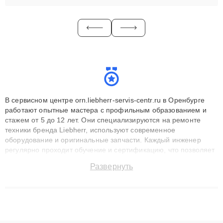
В сервисном центре orn.liebherr-servis-centr.ru в Оренбурге
работают опытные мастера с профильным образованием и
стажем от 5 до 12 лет. Они специализируются на ремонте
техники бренда Liebherr, используют современное
оборудование и оригинальные запчасти. Каждый инженер
регулярно проходит обучение и сертификацию, что позволяет
быстро и точноdiagnostikировать поломки и восстанавливать
Развернуть
технику с сохранением гарантии до 3 лет. Наши мастера
решают сложные случаи: от замены матриц и материнских
плат до ремонта после залития и восстановления данных.
Благодаря высокой квалификации и ответственному подходу
клиенты получают быстрый, качественный ремонт и понятные
объяснения по результатам диагностики.