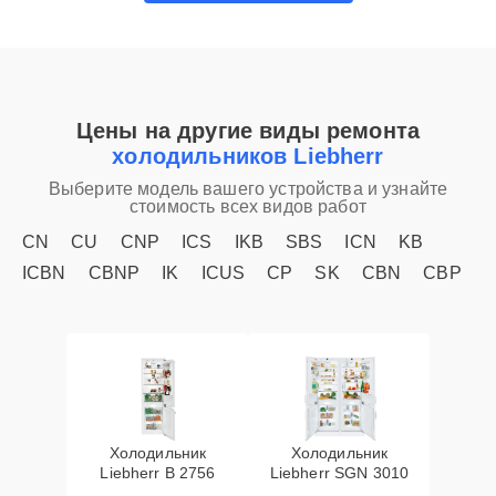
Цены на другие виды ремонта
холодильников Liebherr
Выберите модель вашего устройства и узнайте
стоимость всех видов работ
CN
CU
CNP
ICS
IKB
SBS
ICN
KB
ICBN
CBNP
IK
ICUS
CP
SK
CBN
CBP
Холодильник
Холодильник
Liebherr B 2756
Liebherr SGN 3010