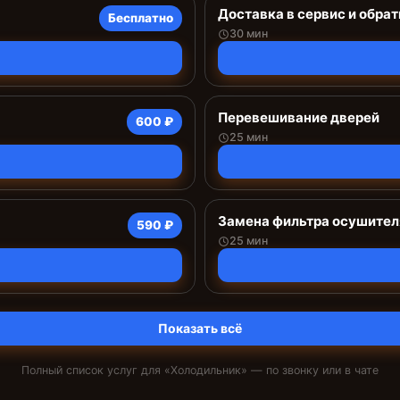
Доставка в сервис и обрат
Бесплатно
30 мин
Перевешивание дверей
600 ₽
25 мин
Замена фильтра осушител
590 ₽
25 мин
Показать всё
Полный список услуг для «
Холодильник
» — по звонку или в чате