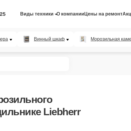
-25
Виды техники
О компании
Цены на ремонт
Ак
мера
Винный шкаф
Морозильная кам
розильного
ильнике Liebherr