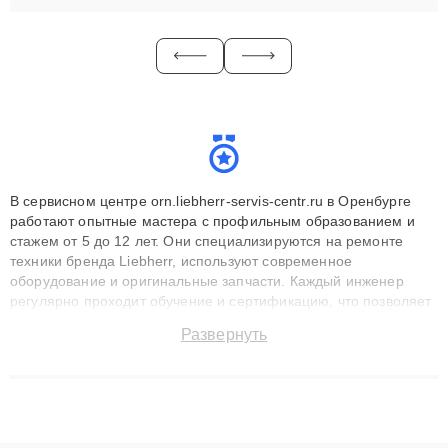
В сервисном центре orn.liebherr-servis-centr.ru в Оренбурге
работают опытные мастера с профильным образованием и
стажем от 5 до 12 лет. Они специализируются на ремонте
техники бренда Liebherr, используют современное
оборудование и оригинальные запчасти. Каждый инженер
регулярно проходит обучение и сертификацию, что позволяет
быстро и точноdiagnostikировать поломки и восстанавливать
Развернуть
технику с сохранением гарантии до 3 лет. Наши мастера
решают сложные случаи: от замены матриц и материнских
плат до ремонта после залития и восстановления данных.
Благодаря высокой квалификации и ответственному подходу
клиенты получают быстрый, качественный ремонт и понятные
объяснения по результатам диагностики.