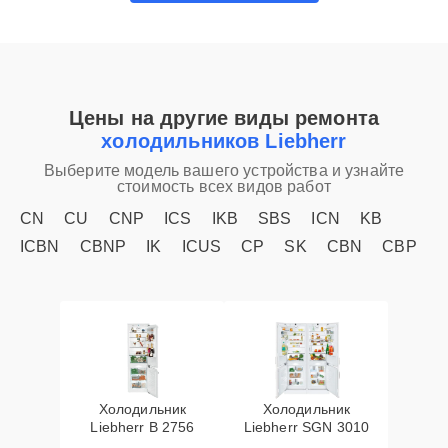
Цены на другие виды ремонта
холодильников Liebherr
Выберите модель вашего устройства и узнайте
стоимость всех видов работ
CN
CU
CNP
ICS
IKB
SBS
ICN
KB
ICBN
CBNP
IK
ICUS
CP
SK
CBN
CBP
Холодильник
Холодильник
Liebherr B 2756
Liebherr SGN 3010