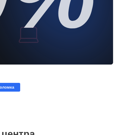
поломка
 центра