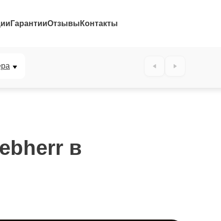
ции
Гарантии
Отзывы
Контакты
ера
ebherr в