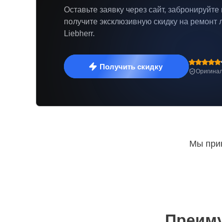
Оставьте заявку через сайт, забронируйте
получите эксклюзивную скидку на ремонт 
Liebherr.
Получить скидку
Оригинал
Мы прин
Преиму