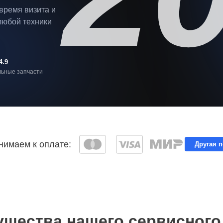
 время визита и
любой техники
4.9
ьные запчасти
имаем к оплате:
Другая 
щества нашего сервисного