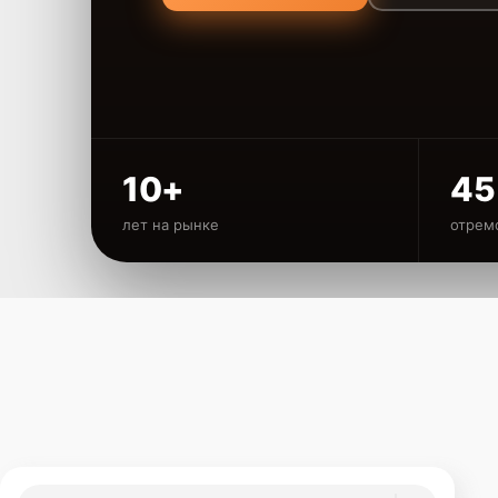
10+
45
лет на рынке
отрем