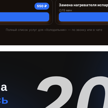
Замена нагревателя испа
550 ₽
15 мин
Полный список услуг для «
Холодильник
» — по звонку или в чате
2
на
сь