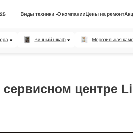
-25
Виды техники
О компании
Цены на ремонт
Ак
мера
Винный шкаф
Морозильная кам
 сервисном центре Li